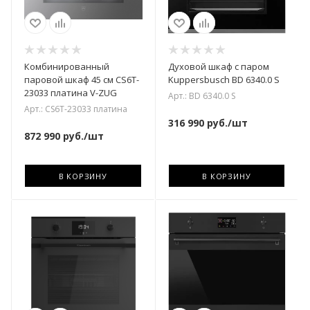
Комбинированный
Духовой шкаф с паром
паровой шкаф 45 см CS6T-
Kuppersbusch BD 6340.0 S
23033 платина V-ZUG
Арт.: BD 6340.0 S
Арт.: CS6T-23033 платина
316 990
руб.
/шт
872 990
руб.
/шт
В КОРЗИНУ
В КОРЗИНУ