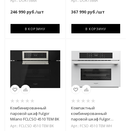
Арт.: DOR7586X
Арт.: DOR7586A
246 990
руб.
/шт
367 990
руб.
/шт
В КОРЗИНУ
В КОРЗИНУ
Комбинированный
Компактный
паровой шкаф Fulgor
комбинированный
Milano FCLCSO 4510 TEM BK
паровой шкаф Fulgor
Milano FCSO 4510 TEM WH
Арт.: FCLCSO 4510 TEM BK
Арт.: FCSO 4510 TEM WH