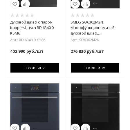
Духовой шкаф с паром
SMEG SO6302M2N
Kuppersbusch BD 6340.0
Многофункциональный
KSM6
духовой шкаф,
комбинированный с
Арт.: BD 6340.0 KSM6
Арт.: SO6302M2N
микроволновой печью, 60
см, 11 фу
402 990
руб.
/шт
276 830
руб.
/шт
В КОРЗИНУ
В КОРЗИНУ