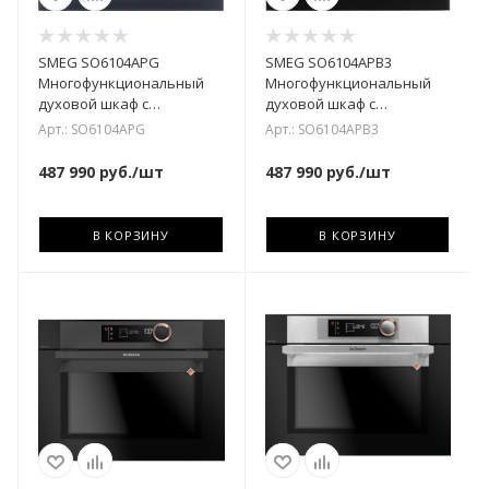
SMEG SO6104APG
SMEG SO6104APB3
Многофункциональный
Многофункциональный
духовой шкаф с
духовой шкаф с
технологией Multitech, 60
технологией Multitech, 60
Арт.: SO6104APG
Арт.: SO6104APB3
см, 25 функций, стекло N
см, 25 функций, стекло
487 990
руб.
/шт
487 990
руб.
/шт
В КОРЗИНУ
В КОРЗИНУ