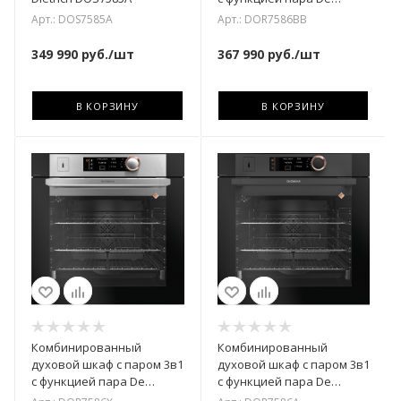
Dietrich DOR7586BB
Арт.: DOS7585A
Арт.: DOR7586BB
349 990
руб.
/шт
367 990
руб.
/шт
В КОРЗИНУ
В КОРЗИНУ
Комбинированный
Комбинированный
духовой шкаф с паром 3в1
духовой шкаф с паром 3в1
с функцией пара De
с функцией пара De
Dietrich DOR7586X
Dietrich DOR7586A