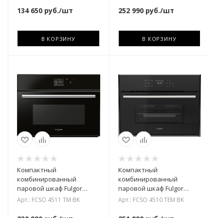
134 650
руб.
/шт
252 990
руб.
/шт
В КОРЗИНУ
В КОРЗИНУ
Компактный
Компактный
комбинированный
комбинированный
паровой шкаф Fulgor
паровой шкаф Fulgor
Milano FCSO 4511 TM BK
Milano FCSO 4510 TEM BK
Арт.: FCSO 4511 TM BK
Арт.: FCSO 4510 TEM BK