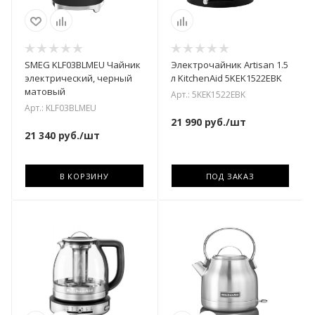
SMEG KLF03BLMEU Чайник
Электрочайник Artisan 1.5
электрический, черный
л KitchenAid 5KEK1522EBK
матовый
Арт.: 5KEK1522EBK
Арт.: KLF03BLMEU
21 990
руб.
/шт
21 340
руб.
/шт
В КОРЗИНУ
ПОД ЗАКАЗ