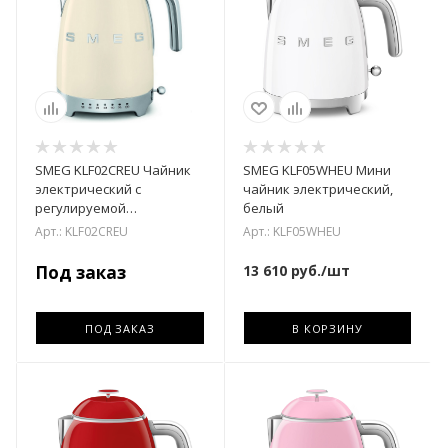
SMEG KLF02CREU Чайник
SMEG KLF05WHEU Мини
электрический с
чайник электрический,
регулируемой
белый
температурой кремовый
Арт.: KLF02CREU
Арт.: KLF05WHEU
Под заказ
13 610
руб.
/шт
ПОД ЗАКАЗ
В КОРЗИНУ