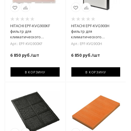
HITACHI EPF-KVG900KF
HITACHI EPF-KVG900H
фильтр для
фильтр для
климатического
климатического
комплекса
комплекса
Арт.: EPF-KVG900KF
Арт.: EPF-KVG900H
6 850
руб.
/шт
6 850
руб.
/шт
В КОРЗИНУ
В КОРЗИНУ