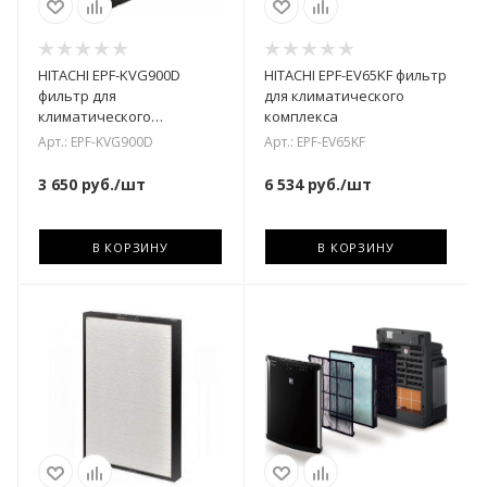
HITACHI EPF-KVG900D
HITACHI EPF-EV65KF фильтр
фильтр для
для климатического
климатического
комплекса
комплекса
Арт.: EPF-KVG900D
Арт.: EPF-EV65KF
3 650
руб.
/шт
6 534
руб.
/шт
В КОРЗИНУ
В КОРЗИНУ