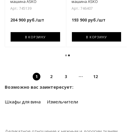
машина ASKO
машина ASKO
Арт.: 745139
Арт.: 746407
204 900
руб.
/шт
193 900
руб.
/шт
В КОРЗИНУ
В КОРЗИНУ
1
2
3
12
Возможно вас заинтересует:
Шкафы для вина
Измельчители
Деликатное отношение к нежным и дорогим тканям,