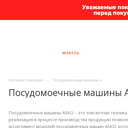
+7 925 375-83-44
Орёл
ЗАКАЗАТЬ ЗВОНОК
КАТАЛОГ
МЕБЕЛЬ
УСЛУГИ
АКЦ
—
Интернет-магазин
Посудомоечные машины
Посудомоечные машины 
Посудомоечные машины ASKO – это элегантная техника 
реализация в процессе производства продукции позвол
ассортимент моделей посудомоечных машин ASKO, котор