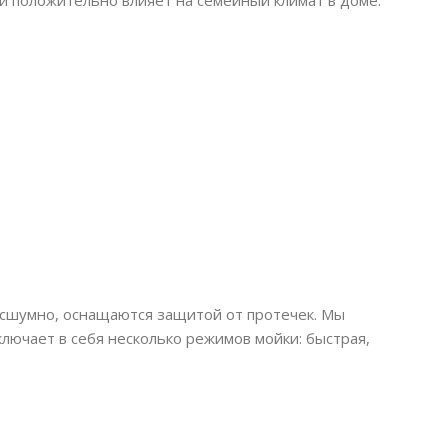
и положительно влияет на семейный климат в доме.
бесшумно, оснащаются защитой от протечек. Мы
лючает в себя несколько режимов мойки: быстрая,