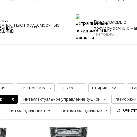
Встраиваемые
омпактные посудомоечные
посудомоечные м
ашины
154 ТОВАРА
ния
+Тип монтажа
+ Высота
+Ширина, см
+Га
д
: 1
Интеллектуальное управление сушкой
Разморажи
Тип холодильника
Цветной холодильник
Очисти