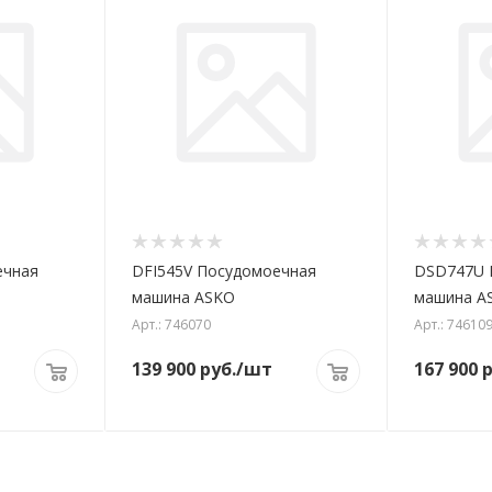
ечная
DFI545V Посудомоечная
DSD747U 
машина ASKO
машина A
Арт.: 746070
Арт.: 74610
139 900
руб.
/шт
167 900
р