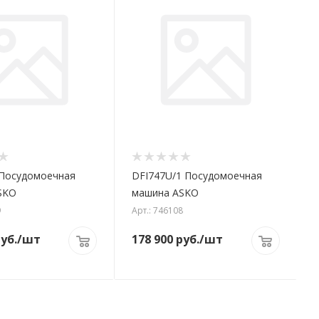
Посудомоечная
DFI747U/1 Посудомоечная
SKO
машина ASKO
9
Арт.: 746108
уб.
/шт
178 900
руб.
/шт