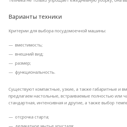
Техника не только упрощает ежедневную уборку, она вы
Варианты техники
Критерии для выбора посудомоечной машины:
вместимость;
внешний вид;
размер;
функциональность.
Существуют компактные, узкие, а также габаритные и в
предлагаем настольные, встраиваемые полностью или ча
стандартная, интенсивная и другие, а также выбор тем
отсрочка старта;
деликатное мытье хрусталя;