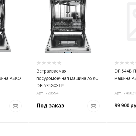
Встраиваемая
DFI544B 
шина ASKO
посудомоечная машина ASKO
машина A
DFI675GXXLP
Арт.: 728594
Арт.: 74602
Под заказ
99 900
ру