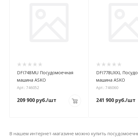
DFI748MU Посудомоечная
DFI778UXXL Посуд
машина ASKO
машина ASKO
Арт.: 746052
Арт.: 746060
209 900
руб.
/шт
241 900
руб.
/шт
В нашем интернет-магазине можно купить посудомоечны