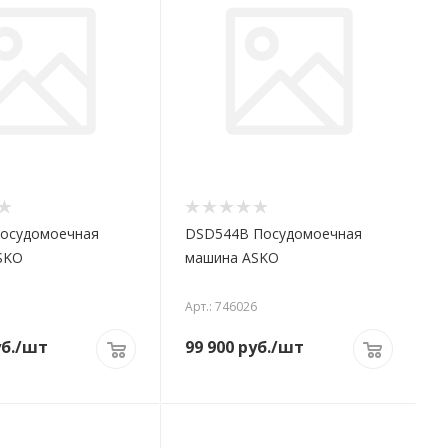
Посудомоечная
DSD544B Посудомоечная
SKO
машина ASKO
1
Арт.: 746026
б.
/шт
99 900
руб.
/шт