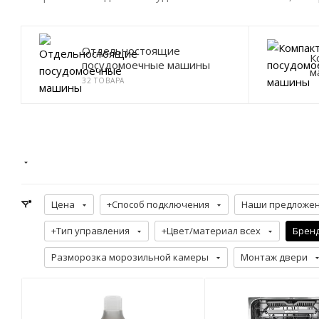
Отдельностоящие
К
посудомоечные машины
м
32 ТОВАРА
Цена
+Способ подключения
Наши предложе
+Тип управления
+Цвет/материал всех
Брен
Разморозка морозильной камеры
Монтаж двери